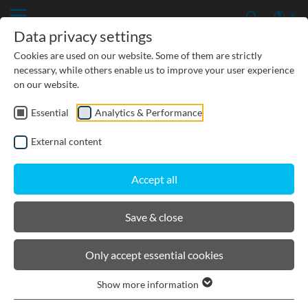
Data privacy settings
Cookies are used on our website. Some of them are strictly
necessary, while others enable us to improve your user experience
on our website.
Essential
Analytics & Performance
External content
Accept all
Save & close
Von der Garage bis zum Großflughafen
Alles rund um die Entwässerungsrinne
Only accept essential cookies
Der Erfolg begann mit einer guten
Show more information
Idee