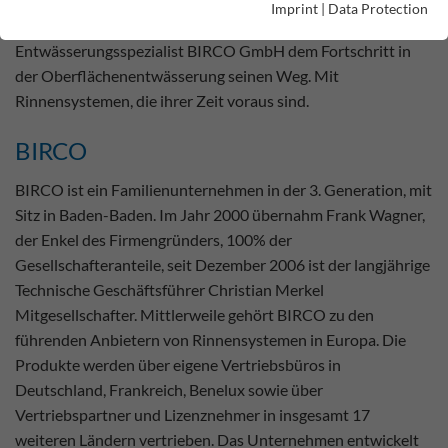
Imprint
|
Data Protection
Seit über 80 Jahren bereitet der Baden-Badener
Entwässerungsspezialist BIRCO GmbH dem Fortschritt in
der Oberflächenentwässerung seinen Weg. Mit
Rinnensystemen, die ihrer Zeit voraus sind.
BIRCO
BIRCO ist ein Familienunternehmen in der 3. Generation, mit
Sitz in Baden-Baden. Im Jahr 2000 übernahm Frank Wagner,
der Enkel des Firmengründers, 100% der
Gesellschafteranteile, seit Dezember 2006 ist der langjährige
Technische Geschäftsführer Christian Merkel
Mitgesellschafter. Mittlerweile gehört BIRCO zu den
führenden Anbietern von Rinnensystemen in Europa. Die
Produkte werden über eigene Vertriebsbüros in
Deutschland, Frankreich, Benelux sowie über
Vertriebspartner und Lizenznehmer in insgesamt 17
weiteren Ländern vertrieben. Das Unternehmen entwickelt